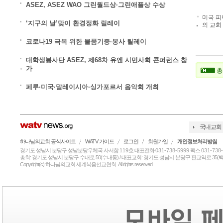
ASEZ, ASEZ WAO 그린월드상·그린애플상 수상
미국 피
‘지구의 날’맞이 환경정화 릴레이
의 교회
코로나19 극복 위한 물품기증·봉사 릴레이
대학생봉사단 ASEZ, 제68차 유엔 시민사회 콘퍼런스 참
가
총
페루·미국·말레이시아·싱가포르서 음악회 개최
국내교회
하나님의교회 공식사이트
WATV 가이드
로그인
회원가입
개인정보처리방침
경기도 성남시 분당구 성남분당우체국 사서함
119
호 대표전화
031-738-5999
팩스
031-738
총회: 경기도 성남시 분당구 수내로 50(수내동) / 대표교회: 경기도 성남시 분당구 판교역로 35(백현
Copyright(c) 하나님의교회 세계복음선교협회. All rights reserved.