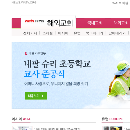
NEWS.WATV.ORG
WATV 회원
전체기사
스페셜
아시아
유럽
북아메리카
남아메리카
아시아
ASIA
유럽
EUROPE
[필리핀]필리핀 만달루용교회, ...
[