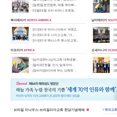
[일본]일본연합회, 태풍 쁘라삐...
[
[네팔]네팔 슈리 바와니 초중등...
[
북아메리카
NORTH AMERICA
남아메리카
SOUT
[미국]미국 버지니아에서 ‘ASEZ...
[
[미국]미국 IL 시카고교회, ‘가...
[
[미국]미국 텍사스주 휴스턴교회...
[
아프리카
AFRICA
오세아니아
OCEA
[남아공]하나님의교회 대학생봉...
[
[말라위]‘헌혈’ 인식 일깨우며...
[
[잠비아]잠비아에 부는 상쾌한 ...
[
브라질 마나우스·브라질리아교회 헌당기념예배
해외교회