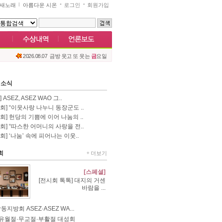
새노래
아름다운 시온
로그인
회원가입
2026.08.07
금방 웃고 또 웃는
금
요일
 소식
 ASEZ, ASEZ WAO 그..
회] “이웃사랑 나누니 동장군도 ..
회] 헌당의 기쁨에 이어 나눔의 ..
회] “따스한 어머니의 사랑을 전..
회] ‘나눔’ 속에 피어나는 이웃..
회
더보기
[스페셜]
[전시회 톡톡] 대지의 거센
바람을 ...
지방회 ASEZ·ASEZ WA...
6 유월절·무교절·부활절 대성회