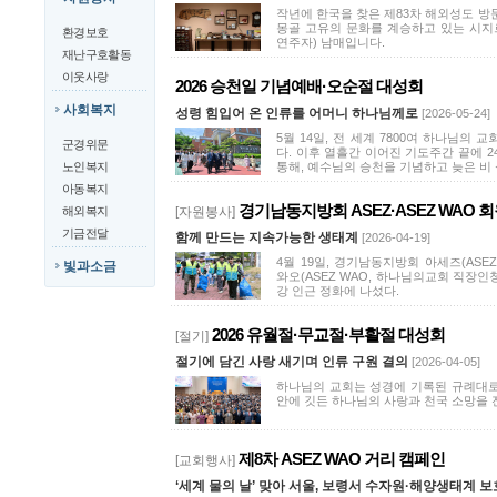
작년에 한국을 찾은 제83차 해외성도 방
몽골 고유의 문화를 계승하고 있는 시지
환경보호
연주자) 남매입니다.
재난구호활동
이웃사랑
2026 승천일 기념예배·오순절 대성회
사회복지
성령 힘입어 온 인류를 어머니 하나님께로
[2026-05-24]
5월 14일, 전 세계 7800여 하나님의
군경위문
다. 이후 열흘간 이어진 기도주간 끝에 
노인복지
통해, 예수님의 승천을 기념하고 늦은 비 
아동복지
경기남동지방회 ASEZ·ASEZ WAO 회원들
해외복지
[자원봉사]
기금전달
함께 만드는 지속가능한 생태계
[2026-04-19]
4월 19일, 경기남동지방회 아세즈(AS
빛과소금
와오(ASEZ WAO, 하나님의교회 직장인
강 인근 정화에 나섰다.
2026 유월절·무교절·부활절 대성회
[절기]
절기에 담긴 사랑 새기며 인류 구원 결의
[2026-04-05]
하나님의 교회는 성경에 기록된 규례대로
안에 깃든 하나님의 사랑과 천국 소망을 
제8차 ASEZ WAO 거리 캠페인
[교회행사]
‘세계 물의 날’ 맞아 서울, 보령서 수자원·해양생태계 보호 