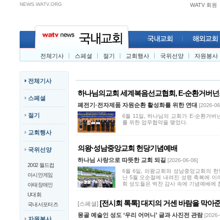
NEWS.WATV.ORG
WATV 회원
전체기사
스페셜
절기
교회행사
국위선양
자원봉사
전체기사
하나님의교회 세계복음선교협회, E-순환거버넌스 
스페셜
폐전기·전자제품 자원순환 활성화를 위한 연대
[2026-06
절기
6월 11일, 하나님의 교회가 E-순환거
를 위한 업무협약을 맺었다.
교회행사
의왕·성남중앙교회 헌당기념예배
국위선양
하나님 사랑으로 따뜻한 교회 되길
[2026-06-06]
2002 월드컵
6월 6일, 의왕교회와 성남중앙교회의 헌
아시안게임
난 5월 오순절에 내려진 성령 축복에 이
회 성도들은 벅찬 감사 속에 기념예배에 
아태장애인
U대회
[전시회 톡톡] 대지의 거센 바람을 막아준 울
[스페셜]
국내서포터즈
몽골 예술인 성도 ‘우리 어머니’ 글과 사진전 관람
[2026-
자원봉사