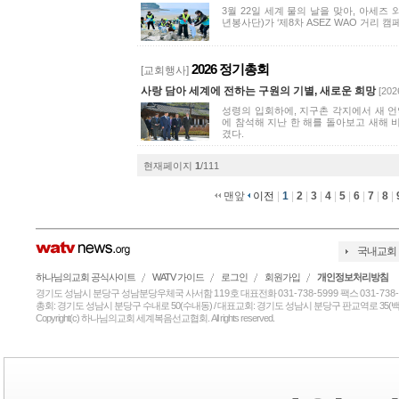
3월 22일 세계 물의 날을 맞아, 아세즈 
년봉사단)가 ‘제8차 ASEZ WAO 거리 캠
2026 정기총회
[교회행사]
사랑 담아 세계에 전하는 구원의 기별, 새로운 희망
[202
성령의 입회하에, 지구촌 각지에서 새 언
에 참석해 지난 한 해를 돌아보고 새해 
겼다.
현재페이지
1
/111
맨앞
이전
|
1
|
2
|
3
|
4
|
5
|
6
|
7
|
8
|
국내교회
하나님의교회 공식사이트
WATV 가이드
로그인
회원가입
개인정보처리방침
경기도 성남시 분당구 성남분당우체국 사서함
119
호 대표전화
031-738-5999
팩스
031-738
총회: 경기도 성남시 분당구 수내로 50(수내동) / 대표교회: 경기도 성남시 분당구 판교역로 35(백현
Copyright(c) 하나님의교회 세계복음선교협회. All rights reserved.