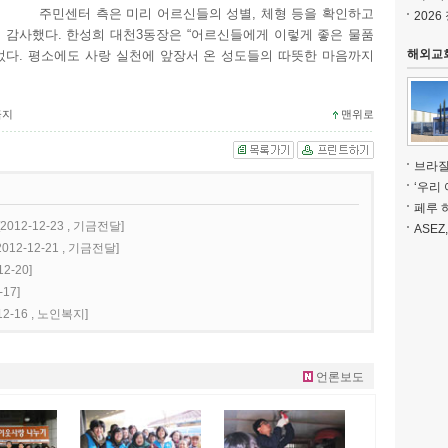
주민센터 측은 미리 어르신들의 성별, 체형 등을 확인하고
202
 감사했다. 한성희 대천3동장은 “어르신들에게 이렇게 좋은 물품
었다. 평소에도 사랑 실천에 앞장서 온 성도들의 따뜻한 마음까지
해외교
금지
맨위로
브라질
‘우리 
페루 
[2012-12-23 , 기금전달]
ASEZ
2012-12-21 , 기금전달]
12-20]
-17]
-12-16 , 노인복지]
언론보도