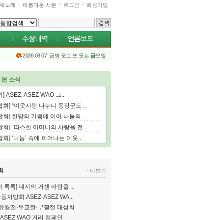
새노래
아름다운 시온
로그인
회원가입
2026.08.07
금방 웃고 또 웃는
금
요일
 본 소식
] ASEZ, ASEZ WAO 그..
합회] “이웃사랑 나누니 동장군도 ..
합회] 헌당의 기쁨에 이어 나눔의 ..
합회] “따스한 어머니의 사랑을 전..
합회] ‘나눔’ 속에 피어나는 이웃..
회
더보기
 톡톡] 대지의 거센 바람을 ...
지방회 ASEZ·ASEZ WA...
6 유월절·무교절·부활절 대성회
 ASEZ WAO 거리 캠페인