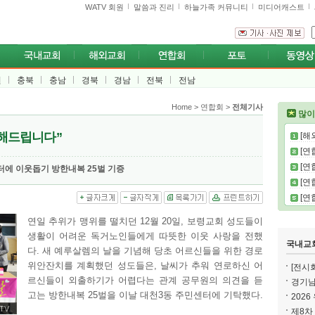
WATV 회원
말씀과 진리
하늘가족 커뮤니티
미디어캐스트
원
충북
충남
경북
경남
전북
전남
Home
>
연합회
>
전체기사
많이
전해드립니다”
[해외
[연
[연
터에 이웃돕기 방한내복 25벌 기증
[연
[연
연일 추위가 맹위를 떨치던 12월 20일, 보령교회 성도들이
생활이 어려운 독거노인들에게 따뜻한 이웃 사랑을 전했
국내교
다. 새 예루살렘의 날을 기념해 당초 어르신들을 위한 경로
위안잔치를 계획했던 성도들은, 날씨가 추워 연로하신 어
[전시회
르신들이 외출하기가 어렵다는 관계 공무원의 의견을 듣
경기남동
고는 방한내복 25벌을 이날 대천3동 주민센터에 기탁했다.
202
ATV
제8차