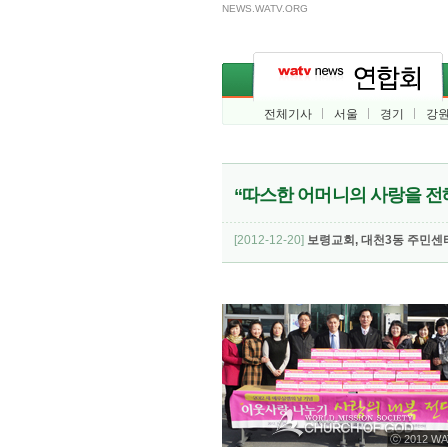
NEWS.WATV.ORG
전체기사
서울
경기
강
“따스한 어머니의 사랑을 
[2012-12-20]
보령교회, 대천3동 주민센
ⓒ 2012 W