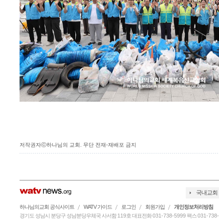
저작권자ⓒ하나님의 교회. 무단 전재-재배포 금지
국내교회
하나님의교회 공식사이트
WATV 가이드
로그인
회원가입
개인정보처리방침
경기도 성남시 분당구 성남분당우체국 사서함
119
호 대표전화
031-738-5999
팩스
031-738