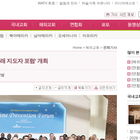
WATV 회원
말씀과 진리
하늘가족 커뮤니티
미디어캐스트
럽
북아메리카
남아메리카
오세아니아
아프리카
Home
>
해외교회
>
전체기사
많이 본
미래 지도자 포럼’ 개최
[해외]
[연합
[연합
양성
[연합
[연합
국내교
경기남동
202