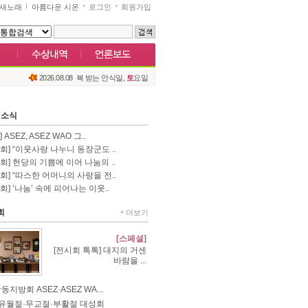
새노래
아름다운 시온
로그인
회원가입
2026.08.08
복 받는 안식일,
토
요일
 소식
 ASEZ, ASEZ WAO 그..
회] “이웃사랑 나누니 동장군도 ..
회] 헌당의 기쁨에 이어 나눔의 ..
회] “따스한 어머니의 사랑을 전..
회] ‘나눔’ 속에 피어나는 이웃..
회
더보기
[스페셜]
[전시회 톡톡] 대지의 거센
바람을 ...
지방회 ASEZ·ASEZ WA...
6 유월절·무교절·부활절 대성회