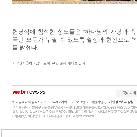
헌당식에 참석한 성도들은 “하나님의 사랑과 축
국민 모두가 누릴 수 있도록 열정과 헌신으로 
를 밝혔다.
저작권자ⓒ하나님의 교회. 무단 전재-재배포 금지
국내교회
하나님의교회 공식사이트
WATV 가이드
로그인
회원가입
개인정보처리방침
경기도 성남시 분당구 성남분당우체국 사서함
119
호 대표전화
031-738-5999
팩스
031-738
총회: 경기도 성남시 분당구 수내로 50(수내동) / 대표교회: 경기도 성남시 분당구 판교역로 35(백현
Copyright(c) 하나님의교회 세계복음선교협회. All rights reserved.