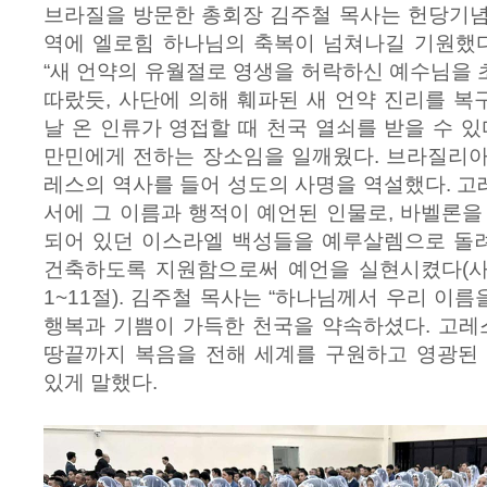
브라질을 방문한 총회장 김주철 목사는 헌당기념
역에 엘로힘 하나님의 축복이 넘쳐나길 기원했
“새 언약의 유월절로 영생을 허락하신 예수님을
따랐듯, 사단에 의해 훼파된 새 언약 진리를 
날 온 인류가 영접할 때 천국 열쇠를 받을 수 있
만민에게 전하는 장소임을 일깨웠다. 브라질리아
레스의 역사를 들어 성도의 사명을 역설했다. 
서에 그 이름과 행적이 예언된 인물로, 바벨론을
되어 있던 이스라엘 백성들을 예루살렘으로 돌
건축하도록 지원함으로써 예언을 실현시켰다(사 45
1~11절). 김주철 목사는 “하나님께서 우리 이
행복과 기쁨이 가득한 천국을 약속하셨다. 고레
땅끝까지 복음을 전해 세계를 구원하고 영광된 
있게 말했다.