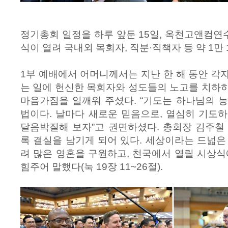
정기총회 일정을 하루 앞둔 15일, 옥천고앤컴
식이 열려 국내외 목회자, 직분·직책자 등 약 1만
1부 예배에서 어머니께서는 지난 한 해 동안 각
는 일에 헌신한 목회자와 성도들의 노고를 치하
마음가짐을 일깨워 주셨다. “기도는 하나님의 
법이다. 날마다 새로운 믿음으로, 열심히 기도
달음박질해 보자”고 권면하셨다. 총회장 김주철
록 결실을 남기게 되어 있다. 세상이라는 드넓은
려 많은 영혼을 구원하고, 천국에서 열릴 시상식
힘주어 말했다(눅 19장 11~26절).