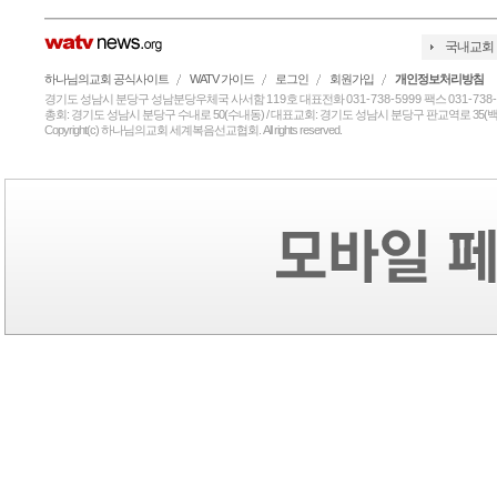
국내교회
하나님의교회 공식사이트
WATV 가이드
로그인
회원가입
개인정보처리방침
경기도 성남시 분당구 성남분당우체국 사서함
119
호 대표전화
031-738-5999
팩스
031-738
총회: 경기도 성남시 분당구 수내로 50(수내동) / 대표교회: 경기도 성남시 분당구 판교역로 35(백현
Copyright(c) 하나님의교회 세계복음선교협회. All rights reserved.