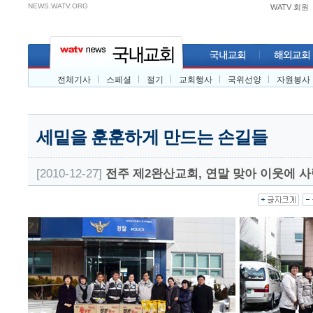
NEWS.WATV.ORG
WATV 회원
전체기사
스페셜
절기
교회행사
국위선양
자원봉사
세밑을 훈훈하게 만드는 손길들
[2010-12-27]
전주 제2완산교회, 연말 맞아 이웃에 