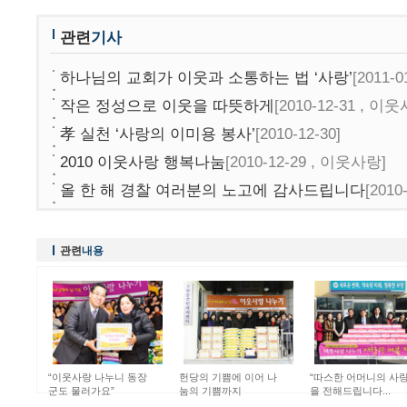
관련
기사
하나님의 교회가 이웃과 소통하는 법 ‘사랑’
[2011-
작은 정성으로 이웃을 따뜻하게
[2010-12-31 , 이
孝 실천 ‘사랑의 이미용 봉사’
[2010-12-30]
2010 이웃사랑 행복나눔
[2010-12-29 , 이웃사랑]
올 한 해 경찰 여러분의 노고에 감사드립니다
[201
관련
내용
“이웃사랑 나누니 동장
헌당의 기쁨에 이어 나
“따스한 어머니의 사
군도 물러가요”
눔의 기쁨까지
을 전해드립니다...