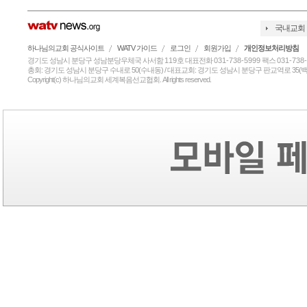
국내교회
하나님의교회 공식사이트
WATV 가이드
로그인
회원가입
개인정보처리방침
경기도 성남시 분당구 성남분당우체국 사서함
119
호 대표전화
031-738-5999
팩스
031-738
총회: 경기도 성남시 분당구 수내로 50(수내동) / 대표교회: 경기도 성남시 분당구 판교역로 35(백현
Copyright(c) 하나님의교회 세계복음선교협회. All rights reserved.