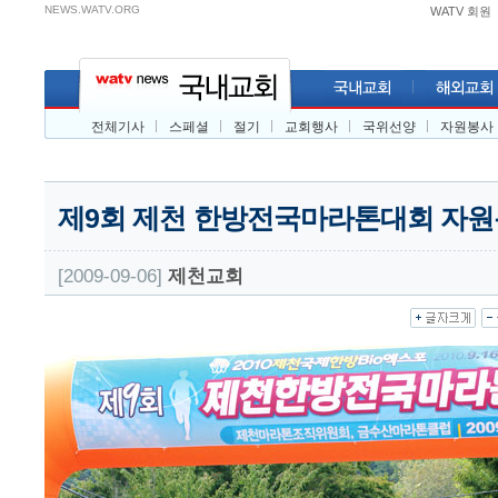
NEWS.WATV.ORG
WATV 회원
전체기사
스페셜
절기
교회행사
국위선양
자원봉사
제9회 제천 한방전국마라톤대회 자
[2009-09-06]
제천교회