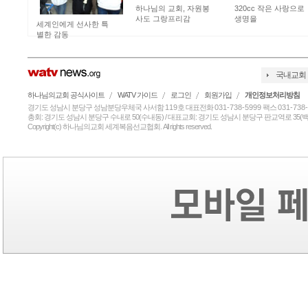
하나님의 교회, 자원봉
320cc 작은 사랑으로
사도 그랑프리감
생명을
세계인에게 선사한 특
별한 감동
국내교회
하나님의교회 공식사이트
WATV 가이드
로그인
회원가입
개인정보처리방침
경기도 성남시 분당구 성남분당우체국 사서함
119
호 대표전화
031-738-5999
팩스
031-738
총회: 경기도 성남시 분당구 수내로 50(수내동) / 대표교회: 경기도 성남시 분당구 판교역로 35(백현
Copyright(c) 하나님의교회 세계복음선교협회. All rights reserved.