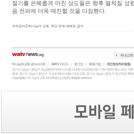
절기를 은혜롭게 마친 성도들은 향후 펼쳐질 성
음 전파에 더욱 매진할 것을 다짐했다.
저작권자ⓒ하나님의 교회. 무단 전재-재배포 금지
국내교회
하나님의교회 공식사이트
WATV 가이드
로그인
회원가입
개인정보처리방침
경기도 성남시 분당구 성남분당우체국 사서함
119
호 대표전화
031-738-5999
팩스
031-738
총회: 경기도 성남시 분당구 수내로 50(수내동) / 대표교회: 경기도 성남시 분당구 판교역로 35(백현
Copyright(c) 하나님의교회 세계복음선교협회. All rights reserved.