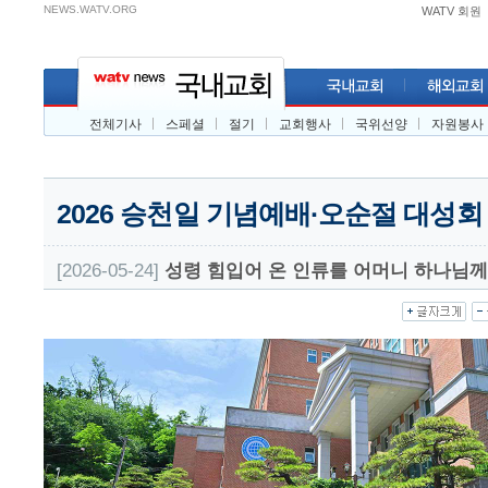
NEWS.WATV.ORG
WATV 회원
전체기사
스페셜
절기
교회행사
국위선양
자원봉사
2026 승천일 기념예배·오순절 대성회
[2026-05-24]
성령 힘입어 온 인류를 어머니 하나님