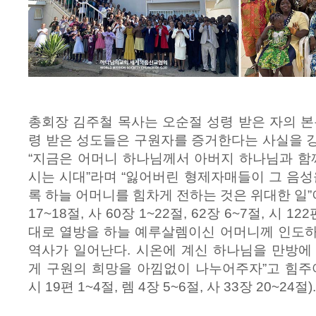
총회장 김주철 목사는 오순절 성령 받은 자의 본
령 받은 성도들은 구원자를 증거한다는 사실을 
“지금은 어머니 하나님께서 아버지 하나님과 함께
시는 시대”라며 “잃어버린 형제자매들이 그 음성
록 하늘 어머니를 힘차게 전하는 것은 위대한 일”
17~18절, 사 60장 1~22절, 62장 6~7절, 시 12
대로 열방을 하늘 예루살렘이신 어머니께 인도하
역사가 일어난다. 시온에 계신 하나님을 만방에
게 구원의 희망을 아낌없이 나누어주자”고 힘주어 
시 19편 1~4절, 렘 4장 5~6절, 사 33장 20~24절).