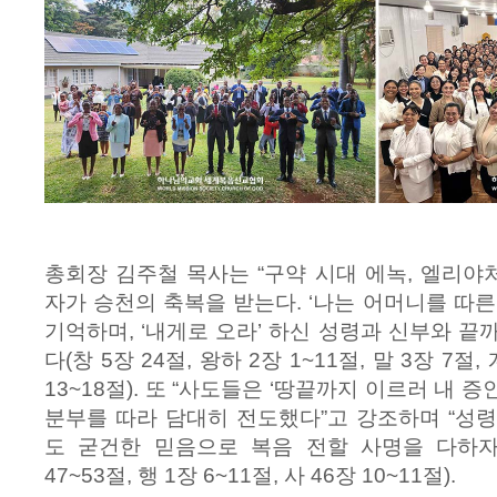
총회장 김주철 목사는 “구약 시대 에녹, 엘리
자가 승천의 축복을 받는다. ‘나는 어머니를 따른
기억하며, ‘내게로 오라’ 하신 성령과 신부와 끝
다(창 5장 24절, 왕하 2장 1~11절, 말 3장 7절, 
13~18절). 또 “사도들은 ‘땅끝까지 이르러 내 
분부를 따라 담대히 전도했다”고 강조하며 “성
도 굳건한 믿음으로 복음 전할 사명을 다하자”
47~53절, 행 1장 6~11절, 사 46장 10~11절).