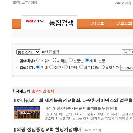
NEWS.WATV.ORG
WATV 회원
검색대상 :
키워드
제목만
본문만
제목+본문
검색기간 :
전체
3일간
1주일
최근1개월
특정기간
국내교회
총 876건 검색
하나님의교회 세계복음선교협회, E-순환거버넌스와 업무협
[]
폐전기·전자제품 자원순환 활성화를 위한 연대
6월 11일, 하나님의 교회가 E-순환거버넌스와 폐전기·전자
맺었다. E-순환거버넌스는 전기·전자제품 기업체의 폐제품 회수 
의왕·성남중앙교회 헌당기념예배
[]
[2026-06-06]