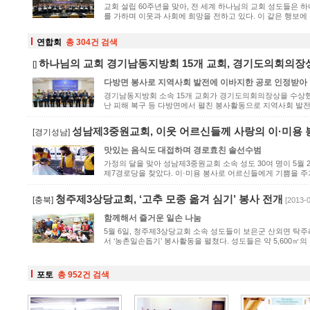
교회 설립 60주년을 맞아, 전 세계 하나님의 교회 성도들은 
를 가하며 이웃과 사회에 희망을 전하고 있다. 이 같은 행보에 각
연합회
총 304건 검색
하나님의 교회 경기남동지방회 15개 교회, 경기도의회의장상
[]
다방면 봉사로 지역사회 발전에 이바지한 공로 인정받아
경기남동지방회 소속 15개 교회가 경기도의회의장상을 수상했다
난 피해 복구 등 다방면에서 펼친 봉사활동으로 지역사회 발전과
성남제3중원교회, 이웃 어르신들께 사랑의 이·미용 
[경기성남]
맛있는 음식도 대접하며 경로효친 솔선수범
가정의 달을 맞아 성남제3중원교회 소속 성도 30여 명이 5월
제7경로당을 찾았다. 이·미용 봉사로 어르신들에게 기쁨을 주기 
청주제3상당교회, ‘고추 모종 옮겨 심기’ 봉사 전개
[충북]
[2013-
함께해서 즐거운 일손 나눔
5월 6일, 청주제3상당교회 소속 성도들이 보은군 산외면 탁주
서 ‘농촌일손돕기’ 봉사활동을 펼쳤다. 성도들은 약 5,600㎡의 밭
포토
총 952건 검색