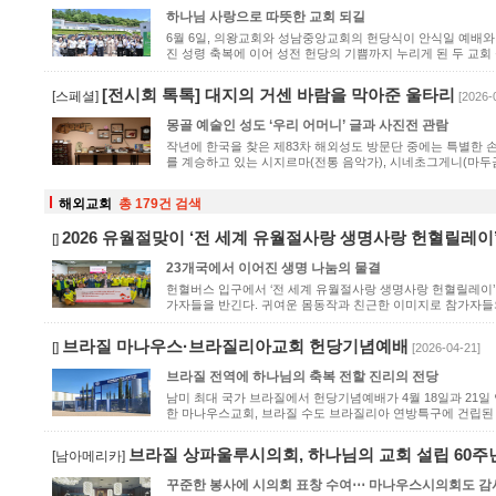
하나님 사랑으로 따뜻한 교회 되길
6월 6일, 의왕교회와 성남중앙교회의 헌당식이 안식일 예배와 
진 성령 축복에 이어 성전 헌당의 기쁨까지 누리게 된 두 교회 성
[전시회 톡톡] 대지의 거센 바람을 막아준 울타리
[스페셜]
[2026-
몽골 예술인 성도 ‘우리 어머니’ 글과 사진전 관람
작년에 한국을 찾은 제83차 해외성도 방문단 중에는 특별한 
를 계승하고 있는 시지르마(전통 음악가), 시네초그게니(마두금 
해외교회
총 179건 검색
2026 유월절맞이 ‘전 세계 유월절사랑 생명사랑 헌혈릴레이
[]
23개국에서 이어진 생명 나눔의 물결
헌혈버스 입구에서 ‘전 세계 유월절사랑 생명사랑 헌혈릴레이’ 
가자들을 반긴다. 귀여운 몸동작과 친근한 이미지로 참가자들의 
브라질 마나우스·브라질리아교회 헌당기념예배
[]
[2026-04-21]
브라질 전역에 하나님의 축복 전할 진리의 전당
남미 최대 국가 브라질에서 헌당기념예배가 4월 18일과 21
한 마나우스교회, 브라질 수도 브라질리아 연방특구에 건립된 브
브라질 상파울루시의회, 하나님의 교회 설립 60주
[남아메리카]
꾸준한 봉사에 시의회 표창 수여⋯ 마나우스시의회도 감