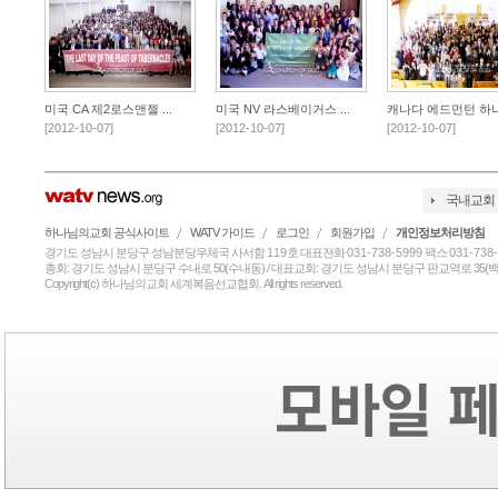
미국 CA 제2로스앤젤 ...
미국 NV 라스베이거스 ...
캐나다 에드먼턴 하나님
[2012-10-07]
[2012-10-07]
[2012-10-07]
국내교회
하나님의교회 공식사이트
WATV 가이드
로그인
회원가입
개인정보처리방침
경기도 성남시 분당구 성남분당우체국 사서함
119
호 대표전화
031-738-5999
팩스
031-738
총회: 경기도 성남시 분당구 수내로 50(수내동) / 대표교회: 경기도 성남시 분당구 판교역로 35(백현
Copyright(c) 하나님의교회 세계복음선교협회. All rights reserved.