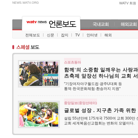
NEWS.WATV.ORG
WATV 회원
전체보도
신문
잡지
TV
인터넷
해외
스포츠동아
함께'의 소중함 일깨우는 사랑과
츠축제 앞장선 하나님의 교회 
"기장여자야구월드컵·광주U대회 등
통역·한국문화체험·환송까지 지원"
중앙일보(중앙선데이)
글로벌 성장 . 지구촌 가족 위한
설립 55년만에 175개국 7500여 교회 300
교회 세계복음선교협회는 변화의 모델이다.