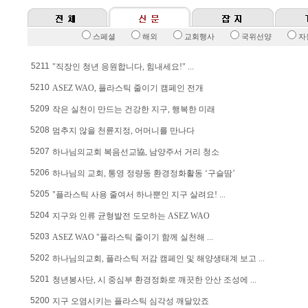
스페셜
해외
교회행사
국위선양
자
5211
"직장인 청년 응원합니다, 힘내세요!" ...
5210
ASEZ WAO, 플라스틱 줄이기 캠페인 전개
5209
작은 실천이 만드는 건강한 지구, 행복한 미래
5208
멈추지 않을 천륜지정, 어머니를 만나다
5207
하나님의교회 복음선교協, 남양주서 거리 청소
5206
하나님의 교회, 통영 정량동 환경정화활동 ‘구슬땀’
5205
"플라스틱 사용 줄여서 하나뿐인 지구 살려요! ...
5204
지구와 인류 균형발전 도모하는 ASEZ WAO
5203
ASEZ WAO "플라스틱 줄이기 함께 실천해 ...
5202
하나님의교회, 플라스틱 저감 캠페인 및 해양생태계 보고 ...
5201
청년봉사단, 시 중심부 환경정화로 깨끗한 안산 조성에 ...
5200
지구 오염시키는 플라스틱 심각성 깨달았죠