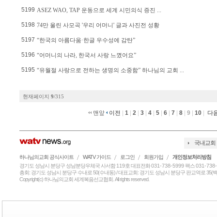
5199
ASEZ WAO, TAP 운동으로 세계 시민의식 증진 ...
5198
74만 울린 사모곡 '우리 어머니' 글과 사진전 성황
5197
“한국의 아름다움·한글 우수성에 감탄”
5196
“어머니의 나라, 한국서 사랑 느꼈어요”
5195
“유월절 사랑으로 전하는 생명의 소중함” 하나님의 교회 ...
현재페이지
9
/315
맨앞
이전
|
1
|
2
|
3
|
4
|
5
|
6
|
7
|
8
|
9
|
10
|
다
국내교회
하나님의교회 공식사이트
WATV 가이드
로그인
회원가입
개인정보처리방침
경기도 성남시 분당구 성남분당우체국 사서함
119
호 대표전화
031-738-5999
팩스
031-738
총회: 경기도 성남시 분당구 수내로 50(수내동) / 대표교회: 경기도 성남시 분당구 판교역로 35(백현
Copyright(c) 하나님의교회 세계복음선교협회. All rights reserved.