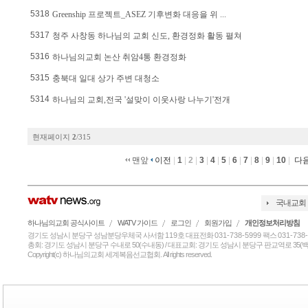
5318
Greenship 프로젝트_ASEZ 기후변화 대응을 위 ...
5317
청주 사창동 하나님의 교회 신도, 환경정화 활동 펼쳐
5316
하나님의교회 논산 취암4통 환경정화
5315
충북대 일대 상가 주변 대청소
5314
하나님의 교회,전국 '설맞이 이웃사랑 나누기'전개
현재페이지
2
/315
맨앞
이전
|
1
|
2
|
3
|
4
|
5
|
6
|
7
|
8
|
9
|
10
|
다
국내교회
하나님의교회 공식사이트
WATV 가이드
로그인
회원가입
개인정보처리방침
경기도 성남시 분당구 성남분당우체국 사서함
119
호 대표전화
031-738-5999
팩스
031-738
총회: 경기도 성남시 분당구 수내로 50(수내동) / 대표교회: 경기도 성남시 분당구 판교역로 35(백현
Copyright(c) 하나님의교회 세계복음선교협회. All rights reserved.