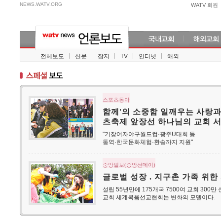
NEWS.WATV.ORG
WATV 회원
전체보도
신문
잡지
TV
인터넷
해외
스포츠동아
함께'의 소중함 일깨우는 사랑과
츠축제 앞장선 하나님의 교회 
"기장여자야구월드컵·광주U대회 등
통역·한국문화체험·환송까지 지원"
중앙일보(중앙선데이)
글로벌 성장 . 지구촌 가족 위한
설립 55년만에 175개국 7500여 교회 300
교회 세계복음선교협회는 변화의 모델이다.