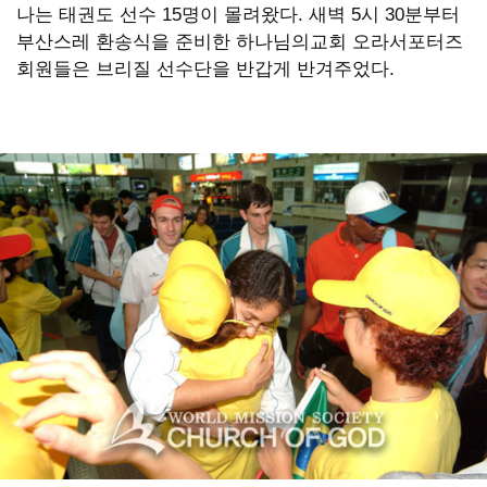
나는 태권도 선수 15명이 몰려왔다. 새벽 5시 30분부터
옙
부산스레 환송식을 준비한 하나님의교회 오라서포터즈
회원들은 브리질 선수단을 반갑게 반겨주었다.
�
댐
옙
占
쏙
옙
占
쎈
㈇
占