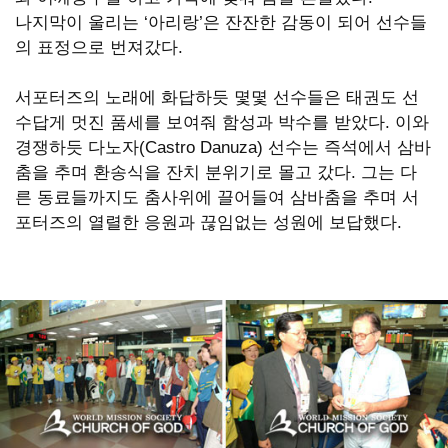
나지막이 울리는 ‘아리랑’은 잔잔한 감동이 되어 선수들
쏙
의 표정으로 번져갔다.
옙
서포터즈의 노래에 화답하듯 몇몇 선수들은 태권도 선
占
수답게 멋진 품세를 보여줘 함성과 박수를 받았다. 이와
경쟁하듯 다노자(Castro Danuza) 선수는 즉석에서 삼바
쏙
춤을 추며 환송식을 잔치 분위기로 몰고 갔다. 그는 다
옙
른 동료들까지도 춤사위에 끌어들여 삼바춤을 추며 서
포터즈의 열렬한 응원과 끊임없는 성원에 보답했다.
占
�
WORLD
MISSION
SOCIETY
CHURCH