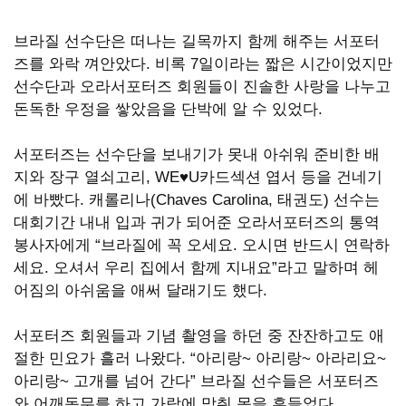
썼
브라질 선수단은 떠나는 길목까지 함께 해주는 서포터
퉪
즈를 와락 껴안았다. 비록 7일이라는 짧은 시간이었지만
선수단과 오라서포터즈 회원들이 진솔한 사랑을 나누고
��
돈독한 우정을 쌓았음을 단박에 알 수 있었다.
옙
서포터즈는 선수단을 보내기가 못내 아쉬워 준비한 배
占
지와 장구 열쇠고리, WE♥U카드섹션 엽서 등을 건네기
에 바빴다. 캐롤리나(Chaves Carolina, 태권도) 선수는
쏙
대회기간 내내 입과 귀가 되어준 오라서포터즈의 통역
봉사자에게 “브라질에 꼭 오세요. 오시면 반드시 연락하
옙
세요. 오셔서 우리 집에서 함께 지내요”라고 말하며 헤
占
어짐의 아쉬움을 애써 달래기도 했다.
썸
서포터즈 회원들과 기념 촬영을 하던 중 잔잔하고도 애
절한 민요가 흘러 나왔다. “아리랑~ 아리랑~ 아라리요~
뤃
아리랑~ 고개를 넘어 간다” 브라질 선수들은 서포터즈
占
와 어깨동무를 하고 가락에 맞춰 몸을 흔들었다.