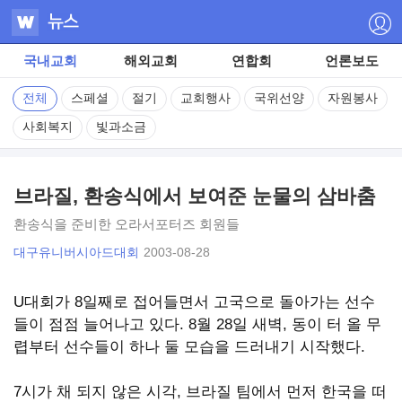
占
쏙
국내교회
해외교회
연합회
언론보도
옙
전체
스페셜
절기
교회행사
국위선양
자원봉사
사회복지
빛과소금
占
쏙
브라질, 환송식에서 보여준 눈물의 삼바춤
옙
환송식을 준비한 오라서포터즈 회원들
占
대구유니버시아드대회
2003-08-28
쏙
U대회가 8일째로 접어들면서 고국으로 돌아가는 선수
옙
들이 점점 늘어나고 있다. 8월 28일 새벽, 동이 터 올 무
렵부터 선수들이 하나 둘 모습을 드러내기 시작했다.
占
쏙
7시가 채 되지 않은 시각, 브라질 팀에서 먼저 한국을 떠