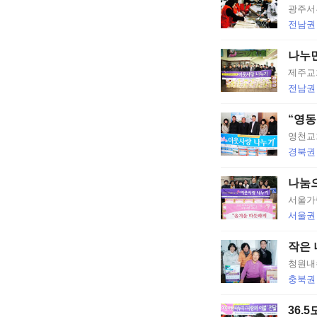
광주서
썼
전남권
퉪
나누면
제주교회
��
전남권
옙
“영동
占
영천교
경북권
쏙
나눔으
옙
서울가
서울권
占
작은 
썸
청원내
뤃
충북권
占
36.