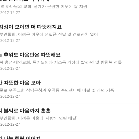
지역 하나님의 교회, 생계가 곤란한 이웃에 쌀 지원
2012-12-27
정성이 모이면 더 따뜻해져요
부연합회, 어려운 이웃에 생필품 전달 및 경로잔치 열어
2012-12-27
는 추워도 마음만은 따뜻해요
북∙홍성∙태안교회, 독거노인과 저소득 가정에 쌀∙라면 및 방한복 선물
2012-12-27
 따뜻한 마음 모아
문로∙수곡교회 상당구청과 수곡동 주민센터에 이불 및 라면 기증
2012-12-27
 불씨로 마음까지 훈훈
부연합회, 어려운 이웃에 ‘사랑의 연탄 배달’
2012-12-27
 나눔 행렬 이어져