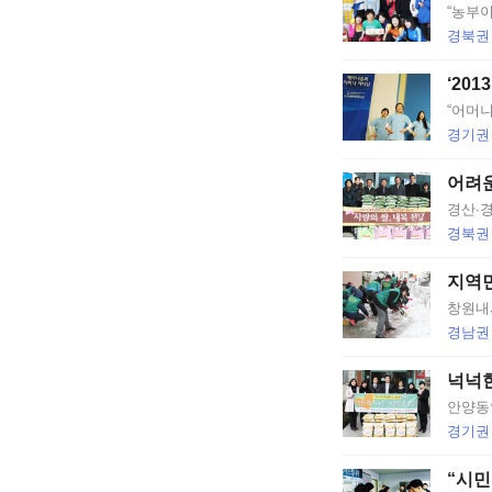
“농부
옙
경북권
�
‘20
“어머니
댐
경기권
옙
어려
占
경산∙
경북권
쏙
지역민
옙
창원내
경남권
占
넉넉
쎈
안양동
㈇
경기권
占
“시민