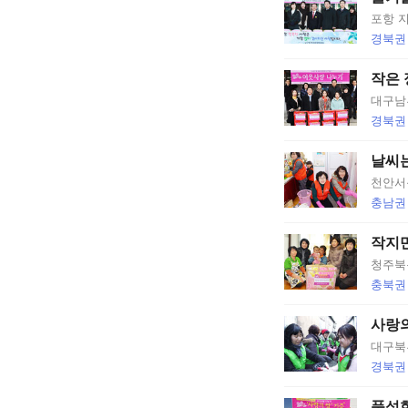
포항 
경북권
작은 
대구남
경북권
날씨
천안서
충남권
작지만
청주북
충북권
사랑의
대구북
경북권
풍성한