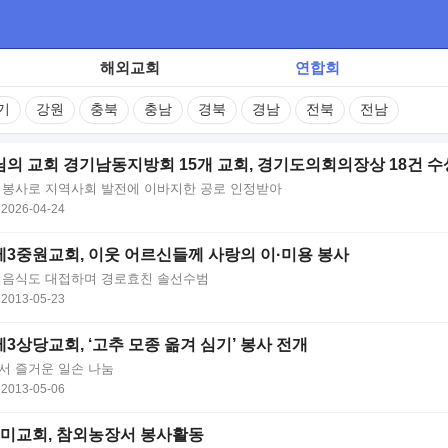
해외교회
연합회
기
강원
충북
충남
경북
경남
전북
전남
의 교회 경기남동지방회 15개 교회, 경기도의회의장상 18건 수
 봉사로 지역사회 발전에 이바지한 공로 인정받아
2026-04-24
3중원교회, 이웃 어르신들께 사랑의 이·미용 봉사
 음식도 대접하며 경로효친 솔선수범
2013-05-23
3상당교회, ‘고추 모종 옮겨 심기’ 봉사 전개
서 즐거운 일손 나눔
2013-05-06
미교회, 참외농장서 봉사활동