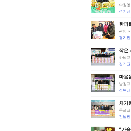
OF
수원영
GOD
경기권
한파
광명 지
경기권
작은 
하남교
경기권
마음을
남원교회
전북권
차가운
목포교
전남권
“가슴