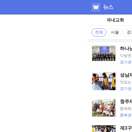
占
쏙
국내교회
옙
전체
서울
경
占
하나님
쏙
다방면
경기권
옙
성남제
占
맛있는
경기권
쏙
청주제
옙
함께해
占
충북권
쏙
제3구