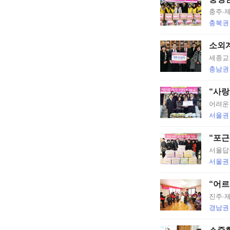
충주∙제
충북권
소외
세종교
충남권
“사랑
어려운
서울권
“포근
서울답
서울권
“어르
진주∙
경남권