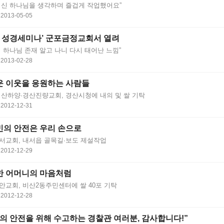
이신 하나님을 생각하며 즐겁게 작업했어요”
2013-05-05
13 성경세미나’ 군포금정교회서 열려
 하나님 존재 알고 나니 다시 태어난 느낌”
2013-02-28
운 이웃을 응원하는 사람들
경산하양∙경산진량교회, 경산시청에 내의 및 쌀 기탁
2012-12-31
의 안전은 우리 손으로
서교회, 내서읍 골목길∙보도 제설작업
2012-12-29
한 어머니의 마음처럼
안교회, 비산2동주민센터에 쌀 40포 기탁
2012-12-28
의 안전을 위해 수고하는 경찰관 여러분, 감사합니다!”