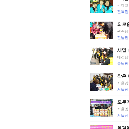
김제교
전북권
외로운
광주남
전남권
세밑 
대전남
충남권
작은 
서울강
서울권
모두가
서울영
서울권
올겨