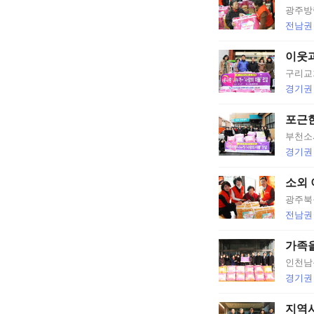
광주방
쏙
전남권
옙
이웃과
구리교회
占
경기권
쏙
포근한
옙
부천소
경기권
占
소외 
�
광주북
전남권
WORLD
MISSION
가족
인천남
SOCIETY
경기권
CHURCH
지역