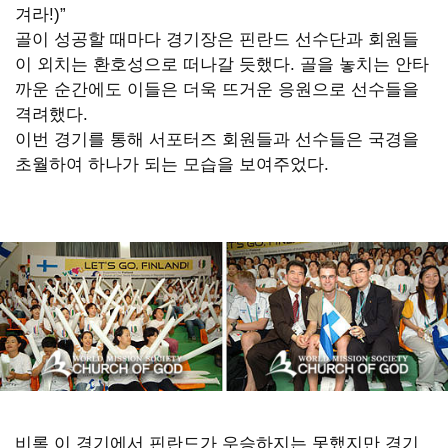
겨라!)”
쏙
골이 성공할 때마다 경기장은 핀란드 선수단과 회원들
이 외치는 환호성으로 떠나갈 듯했다. 골을 놓치는 안타
옙
까운 순간에도 이들은 더욱 뜨거운 응원으로 선수들을
占
격려했다.
이번 경기를 통해 서포터즈 회원들과 선수들은 국경을
쏙
초월하여 하나가 되는 모습을 보여주었다.
옙
占
�
WORLD
MISSION
SOCIETY
CHURCH
비록 이 경기에서 핀란드가 우승하지는 못했지만 경기