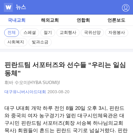
占
쏙
국내교회
해외교회
연합회
언론보도
옙
전체
스페셜
절기
교회행사
국위선양
자원봉사
사회복지
빛과소금
占
쏙
핀란드팀 서포터즈와 선수들 “우리는 일심
옙
동체”
占
휘바 수오미(HYBA SUOMI)!
쏙
대구유니버시아드대회
2003-08-20
옙
대구 U대회 개막 하루 전인 8월 20일 오후 3시, 핀란드
와 중국의 여자 농구경기가 열린 대구시민체육관은 대
占
구시민 핀란드팀 서포터즈(회장 서승복 하나님의교회
쏙
목사) 회원들이 흔드는 핀란드 국기로 넘실거렸다. 핀란