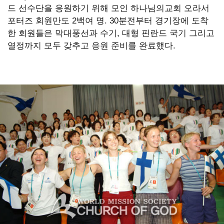
드 선수단을 응원하기 위해 모인 하나님의교회 오라서
옙
포터즈 회원만도 2백여 명. 30분전부터 경기장에 도착
한 회원들은 막대풍선과 수기, 대형 핀란드 국기 그리고
�
열정까지 모두 갖추고 응원 준비를 완료했다.
댐
옙
占
쏙
옙
占
쎈
㈇
占