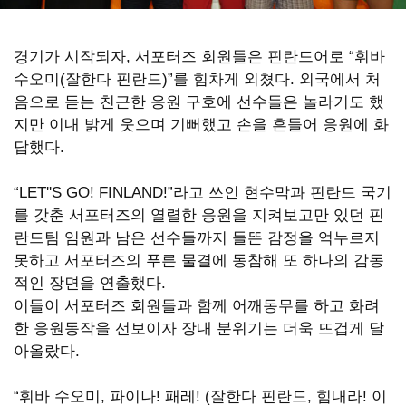
썼
경기가 시작되자, 서포터즈 회원들은 핀란드어로 “휘바
퉪
수오미(잘한다 핀란드)”를 힘차게 외쳤다. 외국에서 처
��
음으로 듣는 친근한 응원 구호에 선수들은 놀라기도 했
지만 이내 밝게 웃으며 기뻐했고 손을 흔들어 응원에 화
옙
답했다.
占
“LET''S GO! FINLAND!”라고 쓰인 현수막과 핀란드 국기
쏙
를 갖춘 서포터즈의 열렬한 응원을 지켜보고만 있던 핀
란드팀 임원과 남은 선수들까지 들뜬 감정을 억누르지
옙
못하고 서포터즈의 푸른 물결에 동참해 또 하나의 감동
적인 장면을 연출했다.
占
이들이 서포터즈 회원들과 함께 어깨동무를 하고 화려
썸
한 응원동작을 선보이자 장내 분위기는 더욱 뜨겁게 달
아올랐다.
뤃
占
“휘바 수오미, 파이나! 패레! (잘한다 핀란드, 힘내라! 이