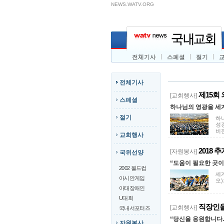
NEWS.WATV.ORG
전체기사
스페셜
절기
전체기사
제15회
[교회행사]
스페셜
하나님의 영광을 세
절기
하
성
비전
교회행사
2018 
[자원봉사]
국위선양
“도움이 필요한 곳
2002 월드컵
세
아시안게임
오)
아태장애인
U대회
직장인을
[교회행사]
국내서포터즈
“당신을 응원합니다.
자원봉사