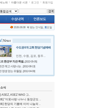
새노래
아름다운 시온
로그인
회원가입
2026.08.08
복 받는 안식일,
토
요일
수도권 6개 교회 헌당기념예배
인천, 수원, 김포, 동두...
르 환경부 차관 특별..
[2022-05-05]
편견 깨고 사랑나눈 ..
[2012-08-13]
한 영생 얻는 유월절..
[2012-04-09]
 소식
 ASEZ, ASEZ WAO 그..
회] “이웃사랑 나누니 동장군도 ..
회] 헌당의 기쁨에 이어 나눔의 ..