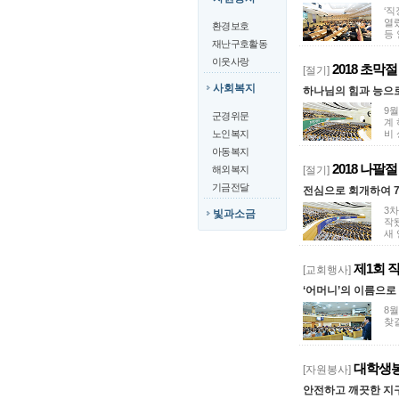
‘
열렸
환경보호
등 
재난구호활동
이웃사랑
2018 초막
[절기]
사회복지
하나님의 힘과 능으로
9월
군경위문
계
노인복지
비
아동복지
2018 나
해외복지
[절기]
기금전달
전심으로 회개하여 7
3차
빛과소금
작
새 
제1회 
[교회행사]
‘어머니’의 이름으로
8
찾
대학생봉
[자원봉사]
안전하고 깨끗한 지구