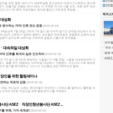
[연합
직장인을 위한 힐링 세미나’가 새예루살렘 판교성전과 대전서구교회에서 동시에
[연합
다. 10월 3일 진행된 세미나에는 이 지역뿐 아니라 서울·인천, 세종·청주·천안
인근 도시 20·30대 직장인들도 참석해 즐겁고 여유로운 휴일을 ...
해외교
절 대성회
 완수하는 70억 인류 전도 운동
[2018-09-24]
 24일(성력 7월 15일), 3차의 7개 절기 중 마지막 절기인 초막절 대성회가 전 세
 하나님의 교회에서 일제히 열렸다. 성도들은 대속죄일로 정결해진 심령에 늦은
 성령이 넘치도록 내려지길 기대하며 설렘과 기쁨으로 초막절을 ...
브라질
팔절ㆍ대속죄일 대성회
‘우리 
페루 
0억 인류를 회개의 길로 인도하라
[2018-09-10]
ASEZ
의 7개 절기 중 3차에 해당하는 가을절기가 9월 10일, 나팔절 대성회로부터 시
됐다. 열흘 뒤인 19일에는 대속죄일 대성회가 거행됐다. 사도시대 이후 훼파된
언약 절기를 복구해주신 그리스도 안상홍님 성탄 100주년인 올해, ...
직장인을 위한 힐링세미나
 전하는 위로와 감동
[2018-08-19]
월 19일, 하나님의 교회는 현대인들이 만성적인 스트레스를 떨쳐내고 활력을 되
길 바라며 제1회 ‘직장인을 위한 힐링세미나’를 개최했다.
사단 ASEZㆍ직장인청년봉사단 ASEZ ...
를 위해, 가자 세계로!
[2018-08-01]