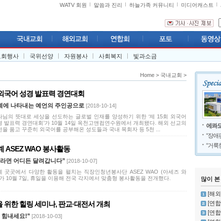
WATV 회원
말씀과 진리
하늘가족 커뮤니티
미디어캐스트
교회행사
국위선양
자원봉사
사회복지
빛과소금
Home
>
국내교회
>
 외국어 성경 발표력 경연대회
계에 나타내는 예언의 주인공으로
[2018-10-14]
나님의 뜻대로 세상을 선도하는 글로벌 인재를 양성하기 위한 ‘제 15회 외국어
경 발표력 경연대회’가 10월 14일 옥천고앤컴연수원에서 개최됐다. 해외 선교의
에콰도
을 품고 꾸준히 외국어를 공부해온 성도들과 국내 목회자 등 5천 ...
“장애
“거룩
추계 ASEZ WAO 봉사활동
이라면 어디든 달려갑니다”
[2018-10-07]
계 곳곳에서 다양한 활동을 펼치는 직장인청년봉사단 ASEZ WAO (아세즈 와
가 10월 7일, 휴일을 이용해 전국 각지에서 맞춤형 봉사활동을 전개했다.
많이 본
[해외]
 위한 힐링 세미나, 판교·대전서 개최
[연합
[연합
 힘내세요!”
[2018-10-03]