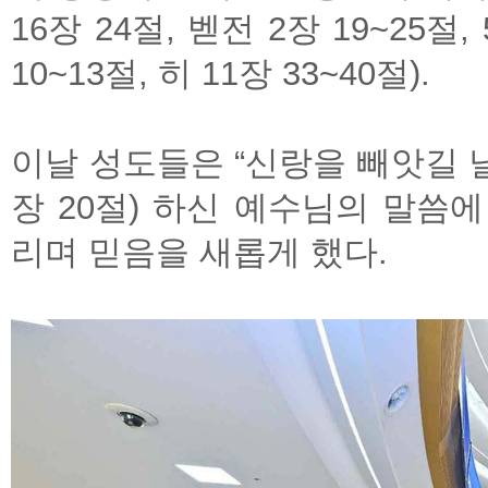
16장 24절, 벧전 2장 19~25절, 
10~13절, 히 11장 33~40절).
이날 성도들은 “신랑을 빼앗길 
장 20절) 하신 예수님의 말씀
리며 믿음을 새롭게 했다.