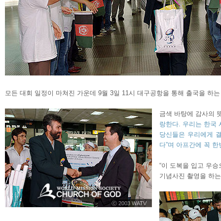
모든 대회 일정이 마쳐진 가운데 9월 3일 11시 대구공항을 통해 출국을
금색 바탕에 감사의 
랑한다. 우리는 한국
당신들은 우리에게 결
다”며 아프간에 꼭 한
“이 도복을 입고 우
기념사진 촬영을 하는
ⓒ 2003 WATV